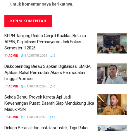
untuk komentar saya berikutnya.
KPPN Tanjung Redeb Genjot Kualitas Belanja
APBN, Digitalisasi Pembayaran Jadi Fokus
Semester II 2026
BY
ADMIN
6 AGUSTUS 2026
0
Diskoperindag Berau Siapkan Digitalisasi UMKM,
Aplikasi Bakal Permudah Akses Permodalan
hingga Promosi
BY
ADMIN
6 AGUSTUS 2026
0
Sekda Berau: Proyek Kereta Api Jadi
Kewenangan Pusat, Daerah Siap Mendukung Jika
Masuk PSN
BY
ADMIN
6 AGUSTUS 2026
0
Diduga Berasal dari Instalasi Listrik, Tiga Ruko