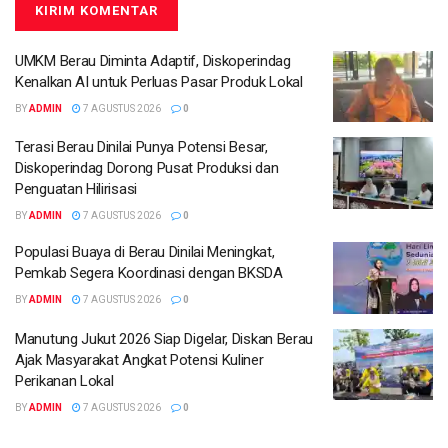
UMKM Berau Diminta Adaptif, Diskoperindag
Kenalkan AI untuk Perluas Pasar Produk Lokal
BY
ADMIN
7 AGUSTUS 2026
0
Terasi Berau Dinilai Punya Potensi Besar,
Diskoperindag Dorong Pusat Produksi dan
Penguatan Hilirisasi
BY
ADMIN
7 AGUSTUS 2026
0
Populasi Buaya di Berau Dinilai Meningkat,
Pemkab Segera Koordinasi dengan BKSDA
BY
ADMIN
7 AGUSTUS 2026
0
Manutung Jukut 2026 Siap Digelar, Diskan Berau
Ajak Masyarakat Angkat Potensi Kuliner
Perikanan Lokal
BY
ADMIN
7 AGUSTUS 2026
0