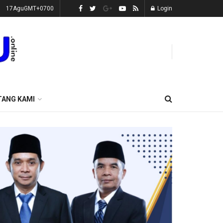
17AguGMT+0700
Login
TANG KAMI