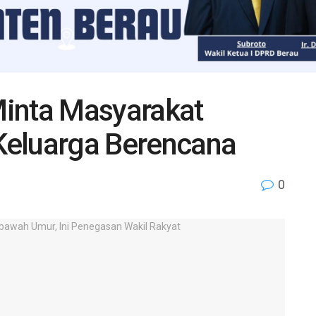
inta Masyarakat
Keluarga Berencana
0