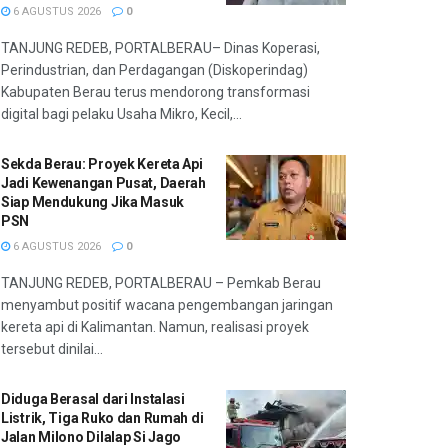
6 AGUSTUS 2026
0
TANJUNG REDEB, PORTALBERAU– Dinas Koperasi,
Perindustrian, dan Perdagangan (Diskoperindag)
Kabupaten Berau terus mendorong transformasi
digital bagi pelaku Usaha Mikro, Kecil,...
Sekda Berau: Proyek Kereta Api
Jadi Kewenangan Pusat, Daerah
Siap Mendukung Jika Masuk
PSN
6 AGUSTUS 2026
0
TANJUNG REDEB, PORTALBERAU – Pemkab Berau
menyambut positif wacana pengembangan jaringan
kereta api di Kalimantan. Namun, realisasi proyek
tersebut dinilai...
Diduga Berasal dari Instalasi
Listrik, Tiga Ruko dan Rumah di
Jalan Milono Dilalap Si Jago