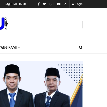
2AguGMT+0700
Login
TANG KAMI