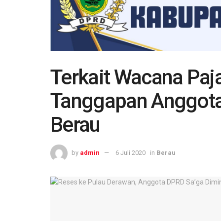
Terkait Wacana Paj
Tanggapan Anggot
Berau
by
admin
6 Juli 2020
in
Berau