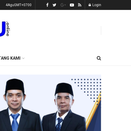
4AguGMT+0700
Login
TANG KAMI