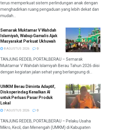
terus memperkuat sistem perlindungan anak dengan
menghadirkan ruang pengaduan yang lebih dekat dan
mudah...
Semarak Muktamar V Wahdah
Islamiyah, Wabup Gamalis Ajak
Masyarakat Perkuat Ukhuwah
8 AGUSTUS 2026
0
TANJUNG REDEB, PORTALBERAU – Semarak
Muktamar V Wahdah Islamiyah Berau Tahun 2026 diisi
dengan kegiatan jalan sehat yang berlangsung di...
UMKM Berau Diminta Adaptif,
Diskoperindag Kenalkan AI
untuk Perluas Pasar Produk
Lokal
7 AGUSTUS 2026
0
TANJUNG REDEB, PORTALBERAU – Pelaku Usaha
Mikro, Kecil, dan Menengah (UMKM) di Kabupaten