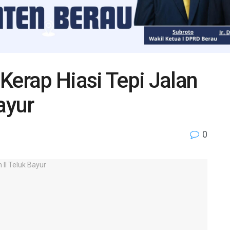
rap Hiasi Tepi Jalan
ayur
0