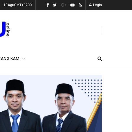
19AguGMT+0700
Login
TANG KAMI