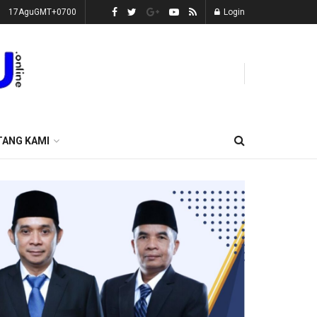
17AguGMT+0700
Login
TANG KAMI