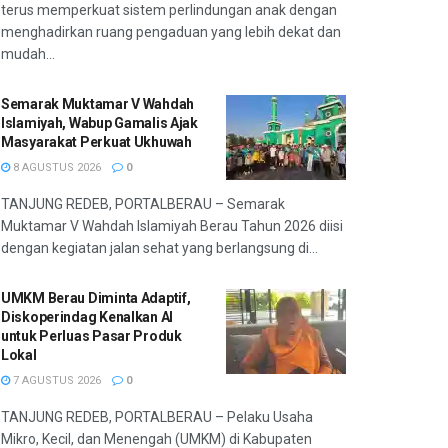
terus memperkuat sistem perlindungan anak dengan
menghadirkan ruang pengaduan yang lebih dekat dan
mudah...
Semarak Muktamar V Wahdah
Islamiyah, Wabup Gamalis Ajak
Masyarakat Perkuat Ukhuwah
8 AGUSTUS 2026
0
TANJUNG REDEB, PORTALBERAU – Semarak
Muktamar V Wahdah Islamiyah Berau Tahun 2026 diisi
dengan kegiatan jalan sehat yang berlangsung di...
UMKM Berau Diminta Adaptif,
Diskoperindag Kenalkan AI
untuk Perluas Pasar Produk
Lokal
7 AGUSTUS 2026
0
TANJUNG REDEB, PORTALBERAU – Pelaku Usaha
Mikro, Kecil, dan Menengah (UMKM) di Kabupaten