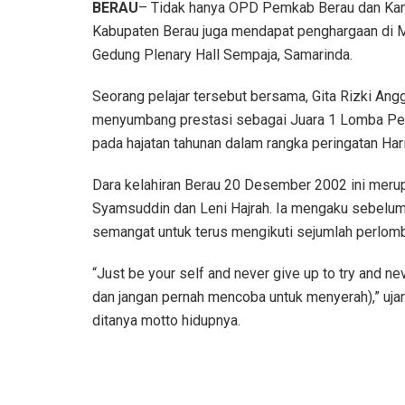
BERAU
– Tidak hanya OPD Pemkab Berau dan Kamp
Kabupaten Berau juga mendapat penghargaan di M
Gedung Plenary Hall Sempaja, Samarinda.
Seorang pelajar tersebut bersama, Gita Rizki Angg
menyumbang prestasi sebagai Juara 1 Lomba Pela
pada hajatan tahunan dalam rangka peringatan Har
Dara kelahiran Berau 20 Desember 2002 ini merup
Syamsuddin dan Leni Hajrah. Ia mengaku sebelum
semangat untuk terus mengikuti sejumlah perlombaa
“Just be your self and never give up to try and n
dan jangan pernah mencoba untuk menyerah),” ujar G
ditanya motto hidupnya.