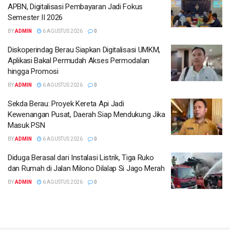
APBN, Digitalisasi Pembayaran Jadi Fokus
Semester II 2026
BY
ADMIN
6 AGUSTUS 2026
0
Diskoperindag Berau Siapkan Digitalisasi UMKM,
Aplikasi Bakal Permudah Akses Permodalan
hingga Promosi
BY
ADMIN
6 AGUSTUS 2026
0
Sekda Berau: Proyek Kereta Api Jadi
Kewenangan Pusat, Daerah Siap Mendukung Jika
Masuk PSN
BY
ADMIN
6 AGUSTUS 2026
0
Diduga Berasal dari Instalasi Listrik, Tiga Ruko
dan Rumah di Jalan Milono Dilalap Si Jago Merah
BY
ADMIN
6 AGUSTUS 2026
0