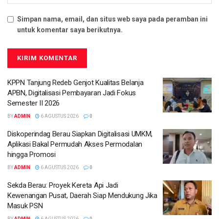
Simpan nama, email, dan situs web saya pada peramban ini
untuk komentar saya berikutnya.
KPPN Tanjung Redeb Genjot Kualitas Belanja
APBN, Digitalisasi Pembayaran Jadi Fokus
Semester II 2026
BY
ADMIN
6 AGUSTUS 2026
0
Diskoperindag Berau Siapkan Digitalisasi UMKM,
Aplikasi Bakal Permudah Akses Permodalan
hingga Promosi
BY
ADMIN
6 AGUSTUS 2026
0
Sekda Berau: Proyek Kereta Api Jadi
Kewenangan Pusat, Daerah Siap Mendukung Jika
Masuk PSN
BY
ADMIN
6 AGUSTUS 2026
0