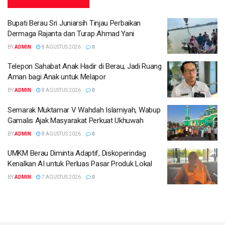
Bupati Berau Sri Juniarsih Tinjau Perbaikan
Dermaga Rajanta dan Turap Ahmad Yani
BY
ADMIN
8 AGUSTUS 2026
0
Telepon Sahabat Anak Hadir di Berau, Jadi Ruang
Aman bagi Anak untuk Melapor
BY
ADMIN
8 AGUSTUS 2026
0
Semarak Muktamar V Wahdah Islamiyah, Wabup
Gamalis Ajak Masyarakat Perkuat Ukhuwah
BY
ADMIN
8 AGUSTUS 2026
0
UMKM Berau Diminta Adaptif, Diskoperindag
Kenalkan AI untuk Perluas Pasar Produk Lokal
BY
ADMIN
7 AGUSTUS 2026
0