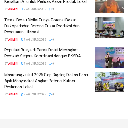
Kenalkan AI untuk Perluas Pasar Produk Lokal
BY
ADMIN
7 AGUSTUS 2026
0
Terasi Berau Dinilai Punya Potensi Besar,
Diskoperindag Dorong Pusat Produksi dan
Penguatan Hilirisasi
BY
ADMIN
7 AGUSTUS 2026
0
Populasi Buaya di Berau Dinilai Meningkat,
Pemkab Segera Koordinasi dengan BKSDA
BY
ADMIN
7 AGUSTUS 2026
0
Manutung Jukut 2026 Siap Digelar, Diskan Berau
Ajak Masyarakat Angkat Potensi Kuliner
Perikanan Lokal
BY
ADMIN
7 AGUSTUS 2026
0