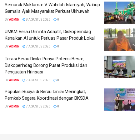
Semarak Muktamar V Wahdah Islamiyah, Wabup
Gamalis Ajak Masyarakat Perkuat Ukhuwah
BY
ADMIN
8 AGUSTUS 2026
0
UMKM Berau Diminta Adaptif, Diskoperindag
Kenalkan AI untuk Perluas Pasar Produk Lokal
BY
ADMIN
7 AGUSTUS 2026
0
Terasi Berau Dinilai Punya Potensi Besar,
Diskoperindag Dorong Pusat Produksi dan
Penguatan Hilirisasi
BY
ADMIN
7 AGUSTUS 2026
0
Populasi Buaya di Berau Dinilai Meningkat,
Pemkab Segera Koordinasi dengan BKSDA
BY
ADMIN
7 AGUSTUS 2026
0