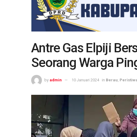
Antre Gas Elpiji Be
Seorang Warga Pin
by
admin
10 Januari 2024
in
Berau
,
Peristiw