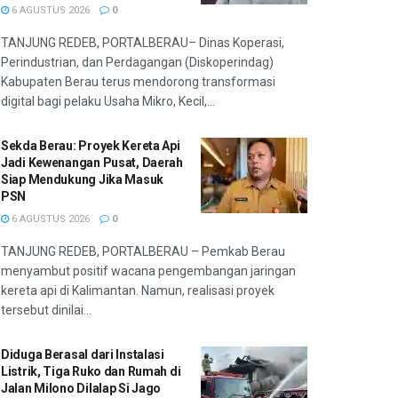
6 AGUSTUS 2026
0
TANJUNG REDEB, PORTALBERAU– Dinas Koperasi,
Perindustrian, dan Perdagangan (Diskoperindag)
Kabupaten Berau terus mendorong transformasi
digital bagi pelaku Usaha Mikro, Kecil,...
Sekda Berau: Proyek Kereta Api
Jadi Kewenangan Pusat, Daerah
Siap Mendukung Jika Masuk
PSN
6 AGUSTUS 2026
0
TANJUNG REDEB, PORTALBERAU – Pemkab Berau
menyambut positif wacana pengembangan jaringan
kereta api di Kalimantan. Namun, realisasi proyek
tersebut dinilai...
Diduga Berasal dari Instalasi
Listrik, Tiga Ruko dan Rumah di
Jalan Milono Dilalap Si Jago