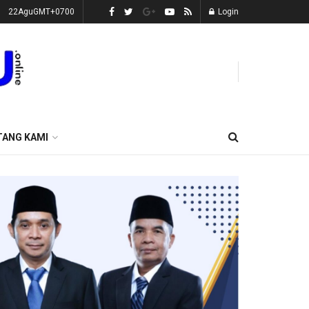
22AguGMT+0700
Login
TANG KAMI