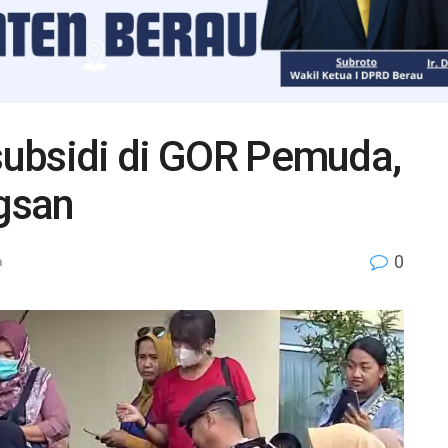
rsubsidi di GOR Pemuda,
gsan
0
a