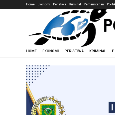
Home
Ekonomi
Peristiwa
Kriminal
Pemerintahan
Politi
HOME
EKONOMI
PERISTIWA
KRIMINAL
P