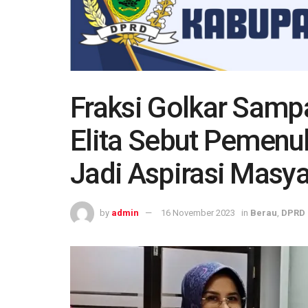
Fraksi Golkar Sampai
Elita Sebut Pemenuh
Jadi Aspirasi Masya
by
admin
16 November 2023
in
Berau
,
DPRD 