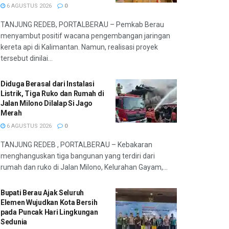
6 AGUSTUS 2026
0
TANJUNG REDEB, PORTALBERAU – Pemkab Berau
menyambut positif wacana pengembangan jaringan
kereta api di Kalimantan. Namun, realisasi proyek
tersebut dinilai...
Diduga Berasal dari Instalasi
Listrik, Tiga Ruko dan Rumah di
Jalan Milono Dilalap Si Jago
Merah
6 AGUSTUS 2026
0
TANJUNG REDEB , PORTALBERAU – Kebakaran
menghanguskan tiga bangunan yang terdiri dari
rumah dan ruko di Jalan Milono, Kelurahan Gayam,...
Bupati Berau Ajak Seluruh
Elemen Wujudkan Kota Bersih
pada Puncak Hari Lingkungan
Sedunia