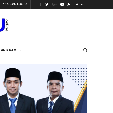
15AguGMT+0700
Login
TANG KAMI