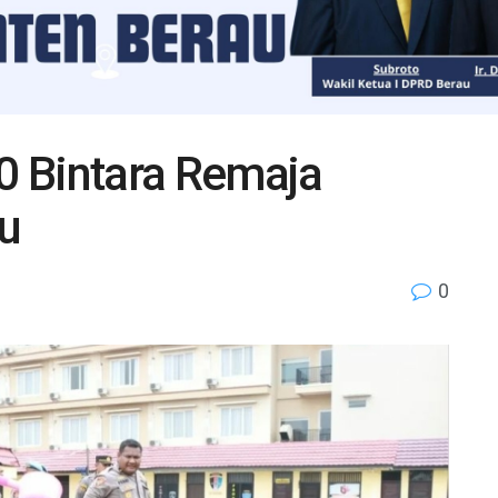
80 Bintara Remaja
au
0