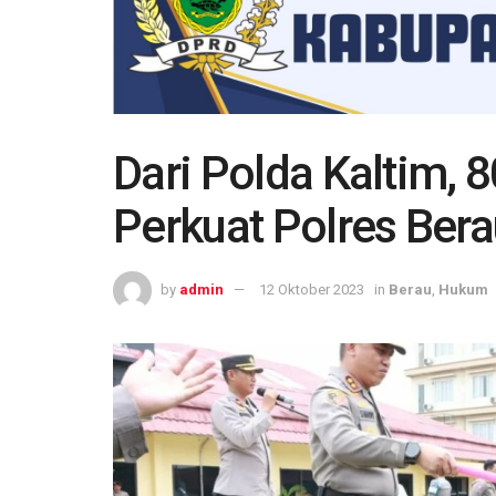
Dari Polda Kaltim, 
Perkuat Polres Ber
by
admin
12 Oktober 2023
in
Berau
,
Hukum