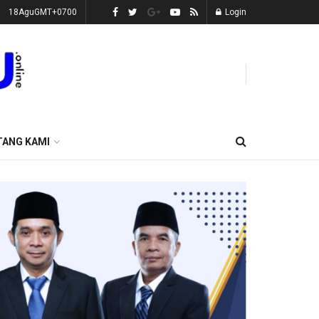
18AguGMT+0700
Login
TANG KAMI