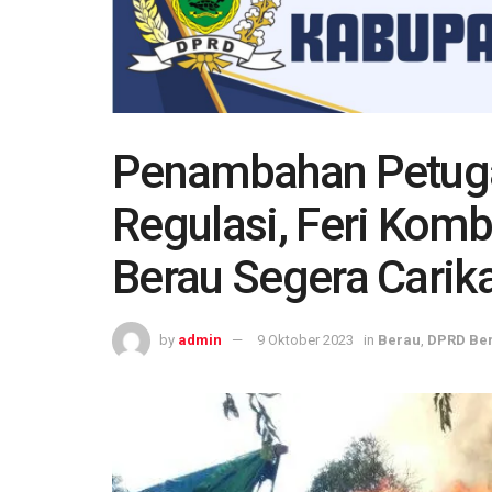
Penambahan Petuga
Regulasi, Feri Ko
Berau Segera Carik
by
admin
9 Oktober 2023
in
Berau
,
DPRD Be