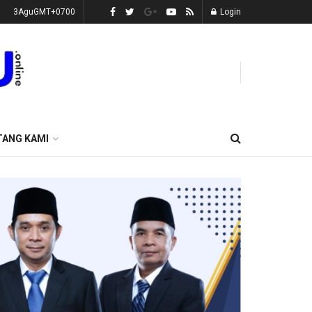
3AguGMT+0700
Login
TANG KAMI