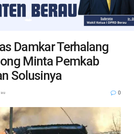
s Damkar Terhalang
mbong Minta Pemkab
an Solusinya
0
rau