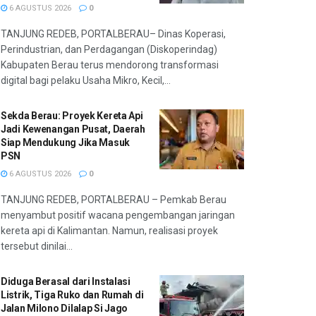
6 AGUSTUS 2026
0
TANJUNG REDEB, PORTALBERAU– Dinas Koperasi,
Perindustrian, dan Perdagangan (Diskoperindag)
Kabupaten Berau terus mendorong transformasi
digital bagi pelaku Usaha Mikro, Kecil,...
Sekda Berau: Proyek Kereta Api
Jadi Kewenangan Pusat, Daerah
Siap Mendukung Jika Masuk
PSN
6 AGUSTUS 2026
0
TANJUNG REDEB, PORTALBERAU – Pemkab Berau
menyambut positif wacana pengembangan jaringan
kereta api di Kalimantan. Namun, realisasi proyek
tersebut dinilai...
Diduga Berasal dari Instalasi
Listrik, Tiga Ruko dan Rumah di
Jalan Milono Dilalap Si Jago