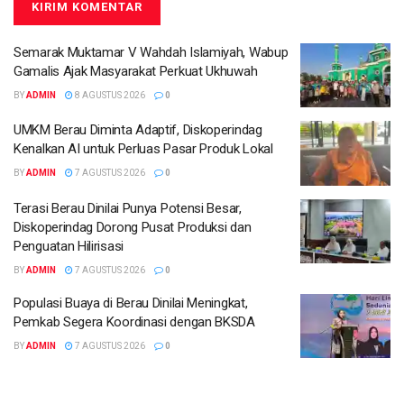
Semarak Muktamar V Wahdah Islamiyah, Wabup
Gamalis Ajak Masyarakat Perkuat Ukhuwah
BY
ADMIN
8 AGUSTUS 2026
0
UMKM Berau Diminta Adaptif, Diskoperindag
Kenalkan AI untuk Perluas Pasar Produk Lokal
BY
ADMIN
7 AGUSTUS 2026
0
Terasi Berau Dinilai Punya Potensi Besar,
Diskoperindag Dorong Pusat Produksi dan
Penguatan Hilirisasi
BY
ADMIN
7 AGUSTUS 2026
0
Populasi Buaya di Berau Dinilai Meningkat,
Pemkab Segera Koordinasi dengan BKSDA
BY
ADMIN
7 AGUSTUS 2026
0