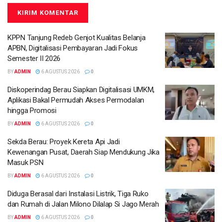
KPPN Tanjung Redeb Genjot Kualitas Belanja
APBN, Digitalisasi Pembayaran Jadi Fokus
Semester II 2026
BY
ADMIN
6 AGUSTUS 2026
0
Diskoperindag Berau Siapkan Digitalisasi UMKM,
Aplikasi Bakal Permudah Akses Permodalan
hingga Promosi
BY
ADMIN
6 AGUSTUS 2026
0
Sekda Berau: Proyek Kereta Api Jadi
Kewenangan Pusat, Daerah Siap Mendukung Jika
Masuk PSN
BY
ADMIN
6 AGUSTUS 2026
0
Diduga Berasal dari Instalasi Listrik, Tiga Ruko
dan Rumah di Jalan Milono Dilalap Si Jago Merah
BY
ADMIN
6 AGUSTUS 2026
0