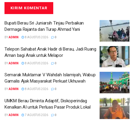
Bupati Berau Sri Juniarsih Tinjau Perbaikan
Dermaga Rajanta dan Turap Ahmad Yani
BY
ADMIN
8 AGUSTUS 2026
0
Telepon Sahabat Anak Hadir di Berau, Jadi Ruang
Aman bagi Anak untuk Melapor
BY
ADMIN
8 AGUSTUS 2026
0
Semarak Muktamar V Wahdah Islamiyah, Wabup
Gamalis Ajak Masyarakat Perkuat Ukhuwah
BY
ADMIN
8 AGUSTUS 2026
0
UMKM Berau Diminta Adaptif, Diskoperindag
Kenalkan AI untuk Perluas Pasar Produk Lokal
BY
ADMIN
7 AGUSTUS 2026
0