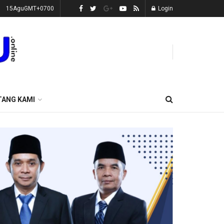
15AguGMT+0700
Login
TANG KAMI