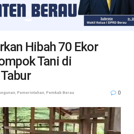
rkan Hibah 70 Ekor
ompok Tani di
 Tabur
0
angunan
,
Pemerintahan
,
Pemkab Berau