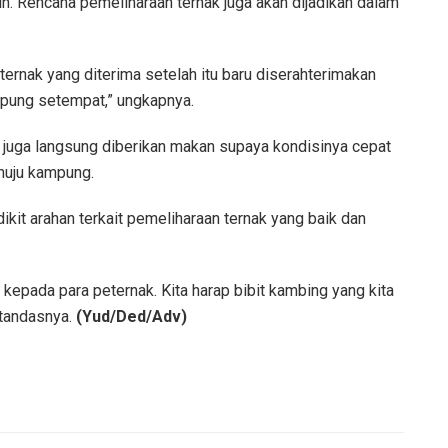
h. Rencana pemeliharaan ternak juga akan dijadikan dalam
ernak yang diterima setelah itu baru diserahterimakan
pung setempat,” ungkapnya.
but juga langsung diberikan makan supaya kondisinya cepat
nuju kampung.
it arahan terkait pemeliharaan ternak yang baik dan
epada para peternak. Kita harap bibit kambing yang kita
 tandasnya.
(Yud/Ded/Adv)