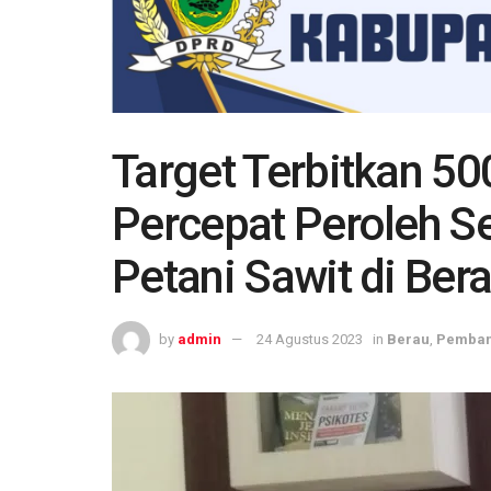
Target Terbitkan 50
Percepat Peroleh Se
Petani Sawit di Ber
by
admin
24 Agustus 2023
in
Berau
,
Pemba