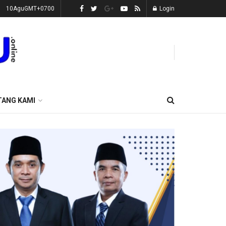
10AguGMT+0700
Login
TANG KAMI