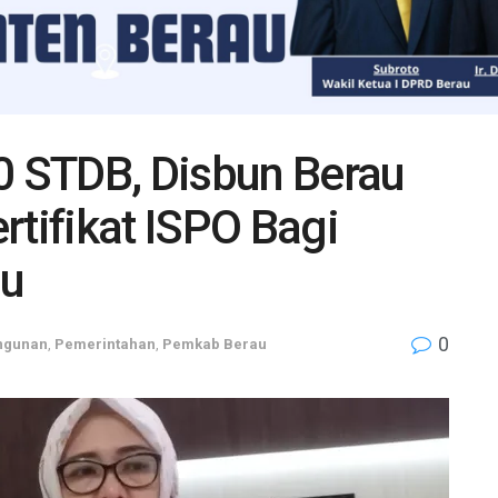
0 STDB, Disbun Berau
rtifikat ISPO Bagi
au
0
ngunan
,
Pemerintahan
,
Pemkab Berau