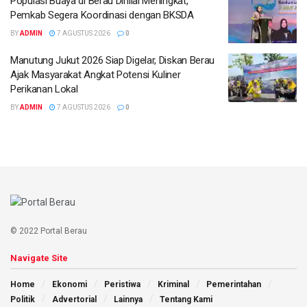
Populasi Buaya di Berau Dinilai Meningkat,
Pemkab Segera Koordinasi dengan BKSDA
BY
ADMIN
7 AGUSTUS 2026
0
Manutung Jukut 2026 Siap Digelar, Diskan Berau
Ajak Masyarakat Angkat Potensi Kuliner
Perikanan Lokal
BY
ADMIN
7 AGUSTUS 2026
0
© 2022 Portal Berau
Navigate Site
Home
Ekonomi
Peristiwa
Kriminal
Pemerintahan
Politik
Advertorial
Lainnya
Tentang Kami