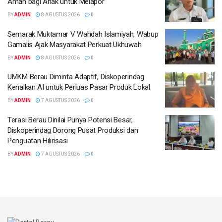
Aman bagi Anak untuk Melapor
BY
ADMIN
8 AGUSTUS 2026
0
Semarak Muktamar V Wahdah Islamiyah, Wabup
Gamalis Ajak Masyarakat Perkuat Ukhuwah
BY
ADMIN
8 AGUSTUS 2026
0
UMKM Berau Diminta Adaptif, Diskoperindag
Kenalkan AI untuk Perluas Pasar Produk Lokal
BY
ADMIN
7 AGUSTUS 2026
0
Terasi Berau Dinilai Punya Potensi Besar,
Diskoperindag Dorong Pusat Produksi dan
Penguatan Hilirisasi
BY
ADMIN
7 AGUSTUS 2026
0