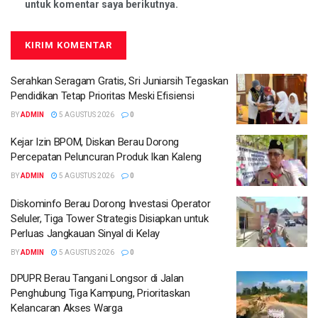
untuk komentar saya berikutnya.
Serahkan Seragam Gratis, Sri Juniarsih Tegaskan
Pendidikan Tetap Prioritas Meski Efisiensi
BY
ADMIN
5 AGUSTUS 2026
0
Kejar Izin BPOM, Diskan Berau Dorong
Percepatan Peluncuran Produk Ikan Kaleng
BY
ADMIN
5 AGUSTUS 2026
0
Diskominfo Berau Dorong Investasi Operator
Seluler, Tiga Tower Strategis Disiapkan untuk
Perluas Jangkauan Sinyal di Kelay
BY
ADMIN
5 AGUSTUS 2026
0
DPUPR Berau Tangani Longsor di Jalan
Penghubung Tiga Kampung, Prioritaskan
Kelancaran Akses Warga