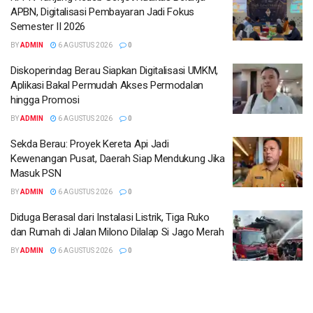
APBN, Digitalisasi Pembayaran Jadi Fokus
Semester II 2026
BY
ADMIN
6 AGUSTUS 2026
0
Diskoperindag Berau Siapkan Digitalisasi UMKM,
Aplikasi Bakal Permudah Akses Permodalan
hingga Promosi
BY
ADMIN
6 AGUSTUS 2026
0
Sekda Berau: Proyek Kereta Api Jadi
Kewenangan Pusat, Daerah Siap Mendukung Jika
Masuk PSN
BY
ADMIN
6 AGUSTUS 2026
0
Diduga Berasal dari Instalasi Listrik, Tiga Ruko
dan Rumah di Jalan Milono Dilalap Si Jago Merah
BY
ADMIN
6 AGUSTUS 2026
0