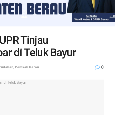
UPR Tinjau
r di Teluk Bayur
0
intahan
,
Pemkab Berau