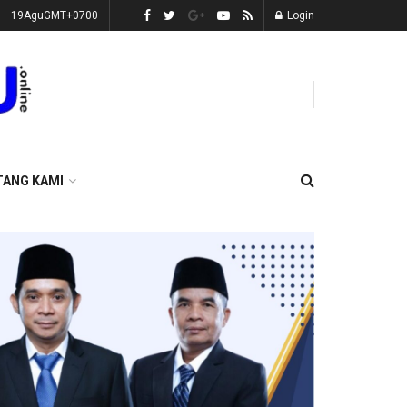
19AguGMT+0700
Login
TANG KAMI