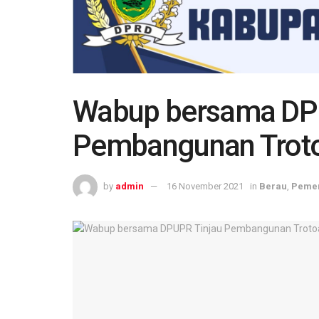
Wabup bersama DP
Pembangunan Trotoa
by
admin
16 November 2021
in
Berau
,
Pemer