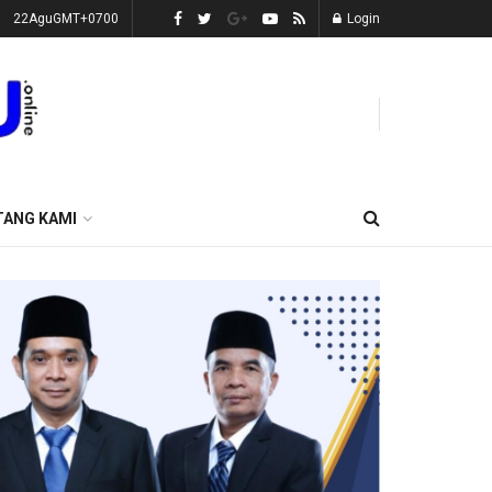
22AguGMT+0700
Login
TANG KAMI