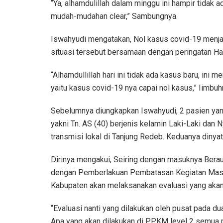
“Ya, alhamdulillah dalam minggu ini hampir tidak a
mudah-mudahan clear,” Sambungnya.
Iswahyudi mengatakan, Nol kasus covid-19 menja
situasi tersebut bersamaan dengan peringatan Ha
“Alhamdullillah hari ini tidak ada kasus baru, ini
yaitu kasus covid-19 nya capai nol kasus,” Iimbuh
Sebelumnya diungkapkan Iswahyudi, 2 pasien yan
yakni Tn. AS (40) berjenis kelamin Laki-Laki da
transmisi lokal di Tanjung Redeb. Keduanya dinya
Dirinya mengakui, Seiring dengan masuknya Berau
dengan Pemberlakuan Pembatasan Kegiatan Masy
Kabupaten akan melaksanakan evaluasi yang akan
“Evaluasi nanti yang dilakukan oleh pusat pada du
Apa yang akan dilakukan di PPKM level 2 semua m