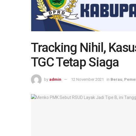
Tracking Nihil, Ka
TGC Tetap Siaga
by
admin
12 November 2021
in
Berau
,
Pemer