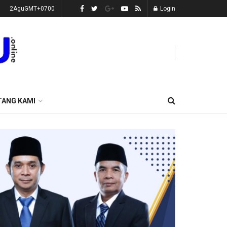
2AguGMT+0700
Login
TANG KAMI