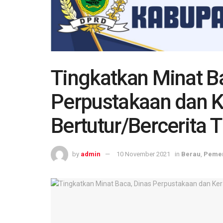
Tingkatkan Minat B
Perpustakaan dan K
Bertutur/Bercerita 
by
admin
10 November 2021
in
Berau
,
Pemer