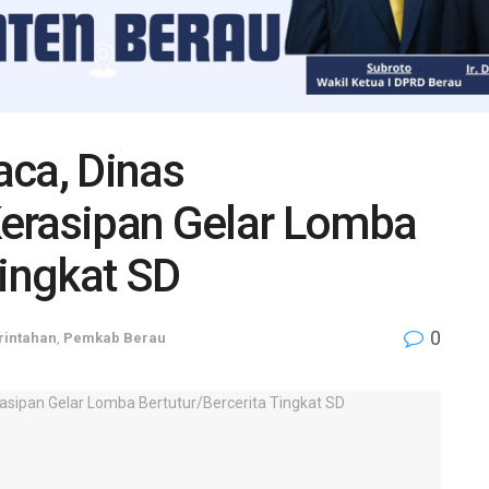
aca, Dinas
erasipan Gelar Lomba
Tingkat SD
0
intahan
,
Pemkab Berau