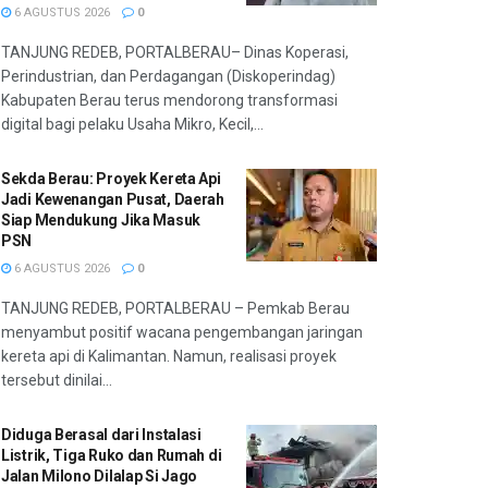
6 AGUSTUS 2026
0
TANJUNG REDEB, PORTALBERAU– Dinas Koperasi,
Perindustrian, dan Perdagangan (Diskoperindag)
Kabupaten Berau terus mendorong transformasi
digital bagi pelaku Usaha Mikro, Kecil,...
Sekda Berau: Proyek Kereta Api
Jadi Kewenangan Pusat, Daerah
Siap Mendukung Jika Masuk
PSN
6 AGUSTUS 2026
0
TANJUNG REDEB, PORTALBERAU – Pemkab Berau
menyambut positif wacana pengembangan jaringan
kereta api di Kalimantan. Namun, realisasi proyek
tersebut dinilai...
Diduga Berasal dari Instalasi
Listrik, Tiga Ruko dan Rumah di
Jalan Milono Dilalap Si Jago