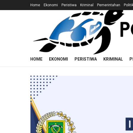
Home
Ekonomi
Peristiwa
Kriminal
Pemerintahan
Politi
HOME
EKONOMI
PERISTIWA
KRIMINAL
P