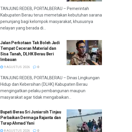
TANJUNG REDEB, PORTALBERAU – Pemerintah
Kabupaten Berau terus memetakan kebutuhan sarana
penunjang bagi kelompok masyarakat, khususnya
nelayan yang berada di...
Jalan Perkotaan Tak Boleh Jadi
Tempat Ceceran Material dan
Sisa Tanah, DLHK Berau Beri
Imbauan
9 AGUSTUS 2026
0
TANJUNG REDEB, PORTALBERAU – Dinas Lingkungan
Hidup dan Kebersihan (DLHK) Kabupaten Berau
mengingatkan pelaku pembangunan maupun
masyarakat agar tidak mengabaikan...
Bupati Berau Sri Juniarsih Tinjau
Perbaikan Dermaga Rajanta dan
Turap Ahmad Yani
8 AGUSTUS 2026
0