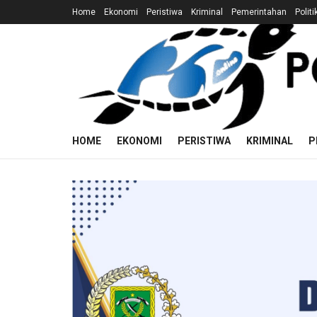
Home
Ekonomi
Peristiwa
Kriminal
Pemerintahan
Politi
HOME
EKONOMI
PERISTIWA
KRIMINAL
P