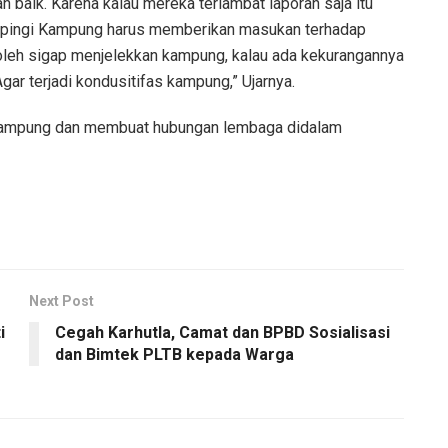
n baik. Karena kalau mereka terlambat laporan saja itu
apingi Kampung harus memberikan masukan terhadap
boleh sigap menjelekkan kampung, kalau ada kekurangannya
gar terjadi kondusitifas kampung,” Ujarnya.
kampung dan membuat hubungan lembaga didalam
Next Post
i
Cegah Karhutla, Camat dan BPBD Sosialisasi
dan Bimtek PLTB kepada Warga