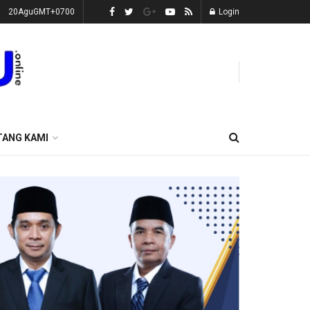
20AguGMT+0700
Login
TANG KAMI