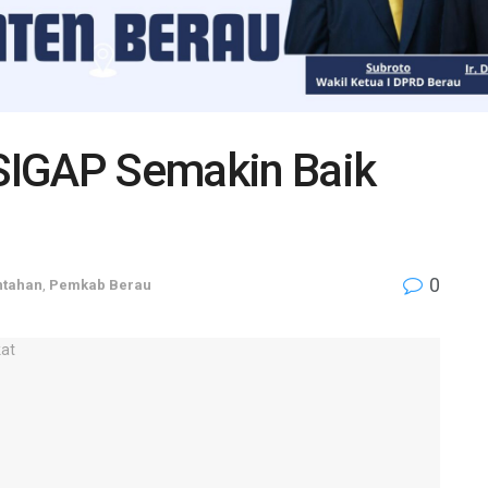
SIGAP Semakin Baik
0
ntahan
,
Pemkab Berau