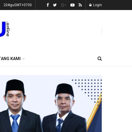
20AguGMT+0700
Login
TANG KAMI