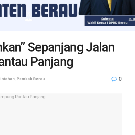
kan” Sepanjang Jalan
ntau Panjang
0
intahan
,
Pemkab Berau