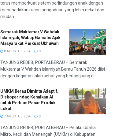
terus memperkuat sistem perlindungan anak dengan
menghadirkan ruang pengaduan yang lebih dekat dan
mudah...
Semarak Muktamar V Wahdah
Islamiyah, Wabup Gamalis Ajak
Masyarakat Perkuat Ukhuwah
8 AGUSTUS 2026
0
TANJUNG REDEB, PORTALBERAU – Semarak
Muktamar V Wahdah Islamiyah Berau Tahun 2026 diisi
dengan kegiatan jalan sehat yang berlangsung di...
UMKM Berau Diminta Adaptif,
Diskoperindag Kenalkan AI
untuk Perluas Pasar Produk
Lokal
7 AGUSTUS 2026
0
TANJUNG REDEB, PORTALBERAU – Pelaku Usaha
Mikro, Kecil, dan Menengah (UMKM) di Kabupaten