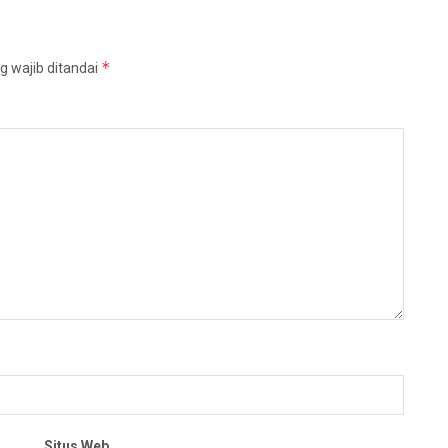
*
g wajib ditandai
Situs Web