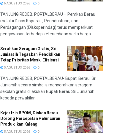
6 AGUSTUS 2026
0
TANJUNG REDEB, PORTALBERAU – Pemkab Berau
melalui Dinas Koperasi, Perindustrian, dan
Perdagangan (Diskoperindag) terus memperkuat
pengawasan terhadap ketersediaan serta harga...
Serahkan Seragam Gratis, Sri
Juniarsih Tegaskan Pendidikan
Tetap Prioritas Meski Efisiensi
5 AGUSTUS 2026
0
TANJUNG REDEB, PORTALBERAU- Bupati Berau, Sri
Juniarsih secara simbolis menyerahkan seragam
sekolah gratis dilakukan Bupati Berau Sri Juniarsih
kepada perwakilan...
Kejar Izin BPOM, Diskan Berau
Dorong Percepatan Peluncuran
Produk Ikan Kaleng
5 AGUSTUS 2026
0