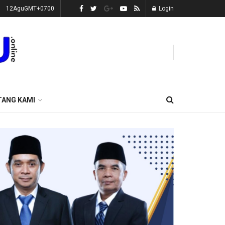
12AguGMT+0700
Login
TANG KAMI