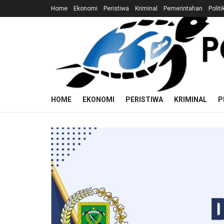
Home
Ekonomi
Peristiwa
Kriminal
Pemerintahan
Politi
HOME
EKONOMI
PERISTIWA
KRIMINAL
P