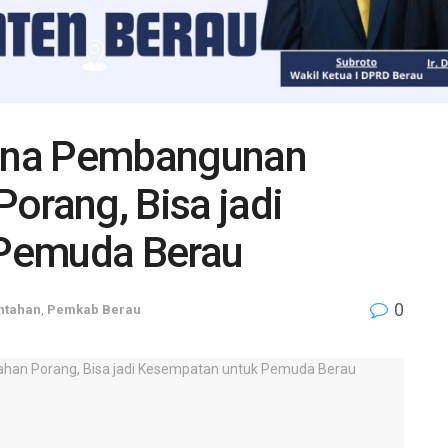
ana Pembangunan
orang, Bisa jadi
Pemuda Berau
0
ntahan
,
Pemkab Berau