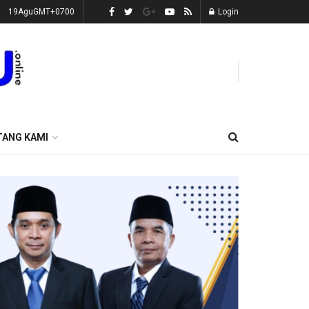
19AguGMT+0700
Login
TANG KAMI