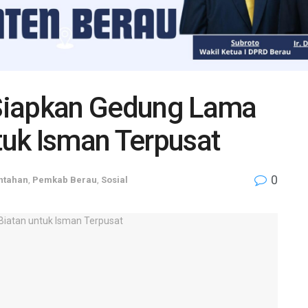
Siapkan Gedung Lama
uk Isman Terpusat
0
ntahan
,
Pemkab Berau
,
Sosial