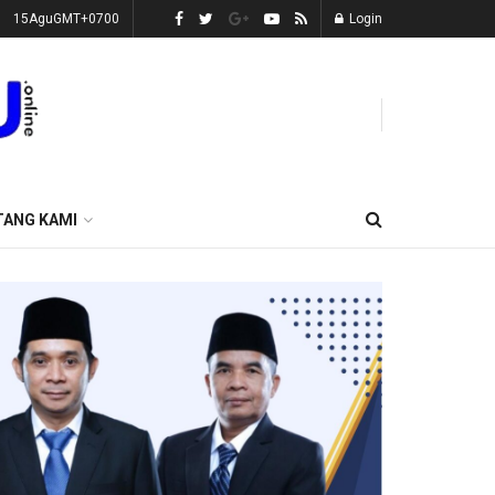
15AguGMT+0700
Login
TANG KAMI