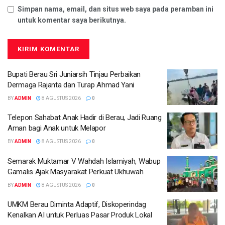
Simpan nama, email, dan situs web saya pada peramban ini
untuk komentar saya berikutnya.
Bupati Berau Sri Juniarsih Tinjau Perbaikan
Dermaga Rajanta dan Turap Ahmad Yani
BY
ADMIN
8 AGUSTUS 2026
0
Telepon Sahabat Anak Hadir di Berau, Jadi Ruang
Aman bagi Anak untuk Melapor
BY
ADMIN
8 AGUSTUS 2026
0
Semarak Muktamar V Wahdah Islamiyah, Wabup
Gamalis Ajak Masyarakat Perkuat Ukhuwah
BY
ADMIN
8 AGUSTUS 2026
0
UMKM Berau Diminta Adaptif, Diskoperindag
Kenalkan AI untuk Perluas Pasar Produk Lokal