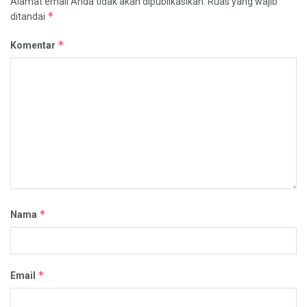
Alamat email Anda tidak akan dipublikasikan.
Ruas yang wajib
*
ditandai
*
Komentar
*
Nama
*
Email