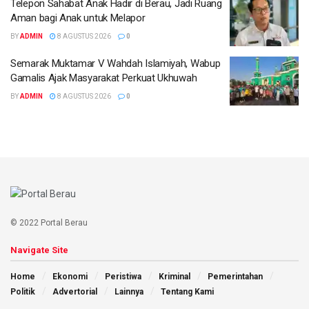
Telepon Sahabat Anak Hadir di Berau, Jadi Ruang
Aman bagi Anak untuk Melapor
BY
ADMIN
8 AGUSTUS 2026
0
Semarak Muktamar V Wahdah Islamiyah, Wabup
Gamalis Ajak Masyarakat Perkuat Ukhuwah
BY
ADMIN
8 AGUSTUS 2026
0
© 2022 Portal Berau
Navigate Site
Home
Ekonomi
Peristiwa
Kriminal
Pemerintahan
Politik
Advertorial
Lainnya
Tentang Kami