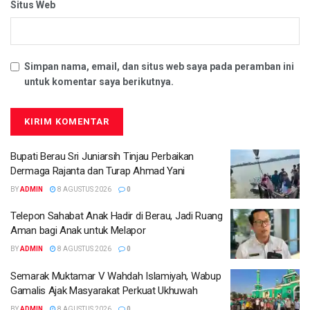
Situs Web
Simpan nama, email, dan situs web saya pada peramban ini
untuk komentar saya berikutnya.
Bupati Berau Sri Juniarsih Tinjau Perbaikan
Dermaga Rajanta dan Turap Ahmad Yani
BY
ADMIN
8 AGUSTUS 2026
0
Telepon Sahabat Anak Hadir di Berau, Jadi Ruang
Aman bagi Anak untuk Melapor
BY
ADMIN
8 AGUSTUS 2026
0
Semarak Muktamar V Wahdah Islamiyah, Wabup
Gamalis Ajak Masyarakat Perkuat Ukhuwah
BY
ADMIN
8 AGUSTUS 2026
0