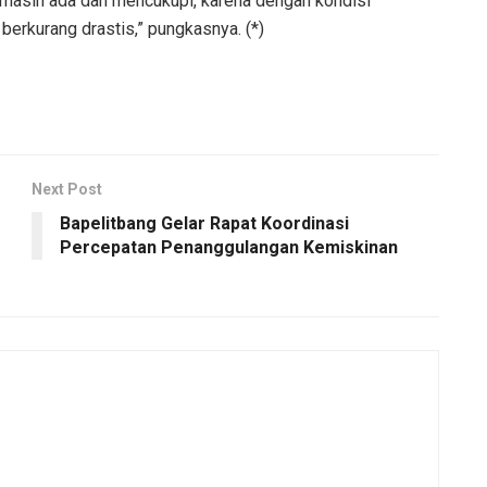
a masih ada dan mencukupi, karena dengan kondisi
berkurang drastis,” pungkasnya. (*)
Next Post
Bapelitbang Gelar Rapat Koordinasi
Percepatan Penanggulangan Kemiskinan