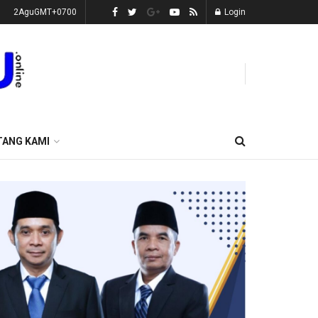
2AguGMT+0700
Login
TANG KAMI