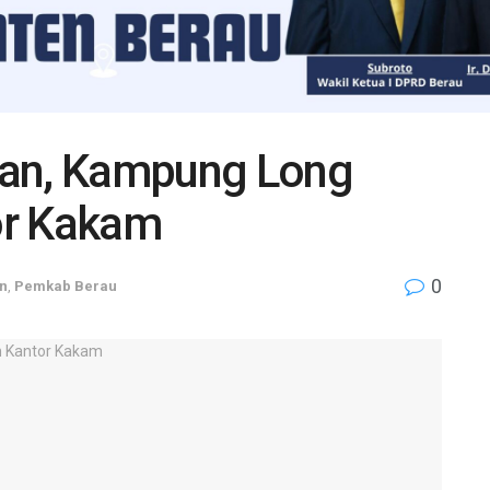
nan, Kampung Long
or Kakam
0
n
,
Pemkab Berau