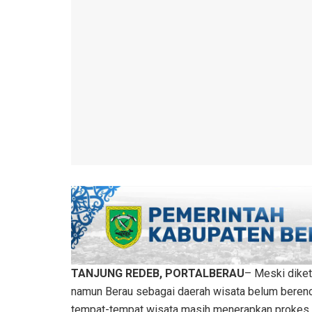
TANJUNG REDEB, PORTALBERAU
– Meski diket
namun Berau sebagai daerah wisata belum berenca
tempat-tempat wisata masih menerapkan prokes 