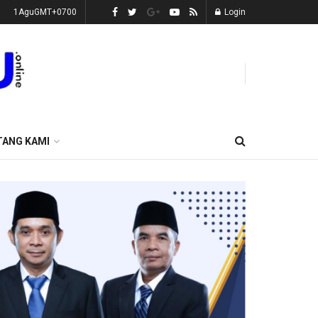
1AguGMT+0700
Login
TANG KAMI