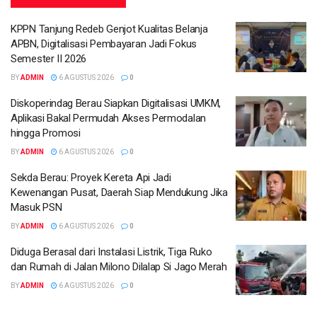
KPPN Tanjung Redeb Genjot Kualitas Belanja
APBN, Digitalisasi Pembayaran Jadi Fokus
Semester II 2026
BY
ADMIN
6 AGUSTUS 2026
0
Diskoperindag Berau Siapkan Digitalisasi UMKM,
Aplikasi Bakal Permudah Akses Permodalan
hingga Promosi
BY
ADMIN
6 AGUSTUS 2026
0
Sekda Berau: Proyek Kereta Api Jadi
Kewenangan Pusat, Daerah Siap Mendukung Jika
Masuk PSN
BY
ADMIN
6 AGUSTUS 2026
0
Diduga Berasal dari Instalasi Listrik, Tiga Ruko
dan Rumah di Jalan Milono Dilalap Si Jago Merah
BY
ADMIN
6 AGUSTUS 2026
0