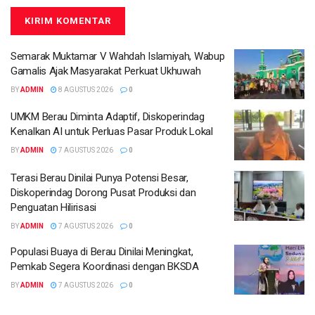
Semarak Muktamar V Wahdah Islamiyah, Wabup
Gamalis Ajak Masyarakat Perkuat Ukhuwah
BY
ADMIN
8 AGUSTUS 2026
0
UMKM Berau Diminta Adaptif, Diskoperindag
Kenalkan AI untuk Perluas Pasar Produk Lokal
BY
ADMIN
7 AGUSTUS 2026
0
Terasi Berau Dinilai Punya Potensi Besar,
Diskoperindag Dorong Pusat Produksi dan
Penguatan Hilirisasi
BY
ADMIN
7 AGUSTUS 2026
0
Populasi Buaya di Berau Dinilai Meningkat,
Pemkab Segera Koordinasi dengan BKSDA
BY
ADMIN
7 AGUSTUS 2026
0