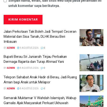
Simpan nama, email, dan situs web saya pada peramban ini
untuk komentar saya berikutnya.
Jalan Perkotaan Tak Boleh Jadi Tempat Ceceran
Material dan Sisa Tanah, DLHK Berau Beri
Imbauan
BY
ADMIN
9 AGUSTUS 2026
0
Bupati Berau Sri Juniarsih Tinjau Perbaikan
Dermaga Rajanta dan Turap Ahmad Yani
BY
ADMIN
8 AGUSTUS 2026
0
Telepon Sahabat Anak Hadir di Berau, Jadi Ruang
Aman bagi Anak untuk Melapor
BY
ADMIN
8 AGUSTUS 2026
0
Semarak Muktamar V Wahdah Islamiyah, Wabup
Gamalis Ajak Masyarakat Perkuat Ukhuwah