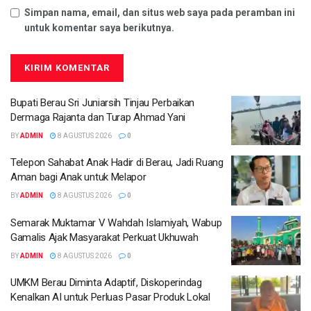
Simpan nama, email, dan situs web saya pada peramban ini
untuk komentar saya berikutnya.
Bupati Berau Sri Juniarsih Tinjau Perbaikan
Dermaga Rajanta dan Turap Ahmad Yani
BY
ADMIN
8 AGUSTUS 2026
0
Telepon Sahabat Anak Hadir di Berau, Jadi Ruang
Aman bagi Anak untuk Melapor
BY
ADMIN
8 AGUSTUS 2026
0
Semarak Muktamar V Wahdah Islamiyah, Wabup
Gamalis Ajak Masyarakat Perkuat Ukhuwah
BY
ADMIN
8 AGUSTUS 2026
0
UMKM Berau Diminta Adaptif, Diskoperindag
Kenalkan AI untuk Perluas Pasar Produk Lokal