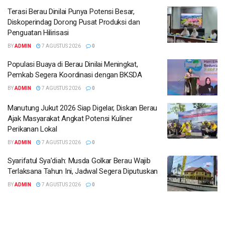
Terasi Berau Dinilai Punya Potensi Besar,
Diskoperindag Dorong Pusat Produksi dan
Penguatan Hilirisasi
BY
ADMIN
7 AGUSTUS 2026
0
Populasi Buaya di Berau Dinilai Meningkat,
Pemkab Segera Koordinasi dengan BKSDA
BY
ADMIN
7 AGUSTUS 2026
0
Manutung Jukut 2026 Siap Digelar, Diskan Berau
Ajak Masyarakat Angkat Potensi Kuliner
Perikanan Lokal
BY
ADMIN
7 AGUSTUS 2026
0
Syarifatul Sya’diah: Musda Golkar Berau Wajib
Terlaksana Tahun Ini, Jadwal Segera Diputuskan
BY
ADMIN
7 AGUSTUS 2026
0