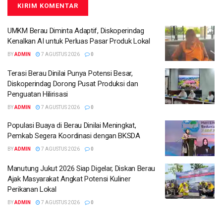
UMKM Berau Diminta Adaptif, Diskoperindag
Kenalkan AI untuk Perluas Pasar Produk Lokal
BY
ADMIN
7 AGUSTUS 2026
0
Terasi Berau Dinilai Punya Potensi Besar,
Diskoperindag Dorong Pusat Produksi dan
Penguatan Hilirisasi
BY
ADMIN
7 AGUSTUS 2026
0
Populasi Buaya di Berau Dinilai Meningkat,
Pemkab Segera Koordinasi dengan BKSDA
BY
ADMIN
7 AGUSTUS 2026
0
Manutung Jukut 2026 Siap Digelar, Diskan Berau
Ajak Masyarakat Angkat Potensi Kuliner
Perikanan Lokal
BY
ADMIN
7 AGUSTUS 2026
0