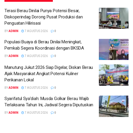
Terasi Berau Dinilai Punya Potensi Besar,
Diskoperindag Dorong Pusat Produksi dan
Penguatan Hilirisasi
BY
ADMIN
7 AGUSTUS 2026
0
Populasi Buaya di Berau Dinilai Meningkat,
Pemkab Segera Koordinasi dengan BKSDA
BY
ADMIN
7 AGUSTUS 2026
0
Manutung Jukut 2026 Siap Digelar, Diskan Berau
Ajak Masyarakat Angkat Potensi Kuliner
Perikanan Lokal
BY
ADMIN
7 AGUSTUS 2026
0
Syarifatul Sya’diah: Musda Golkar Berau Wajib
Terlaksana Tahun Ini, Jadwal Segera Diputuskan
BY
ADMIN
7 AGUSTUS 2026
0