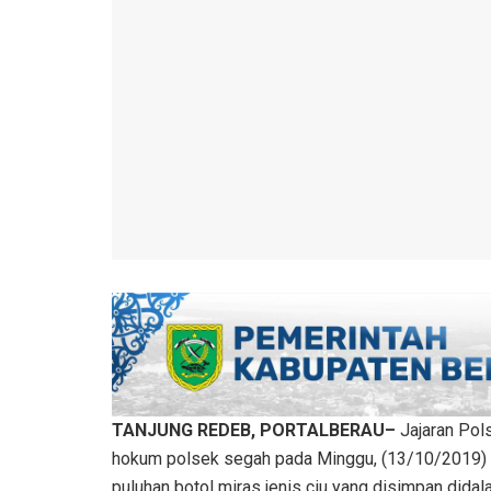
TANJUNG REDEB, PORTALBERAU–
Jajaran Pol
hokum polsek segah pada Minggu, (13/10/2019) pag
puluhan botol miras jenis ciu yang disimpan didala