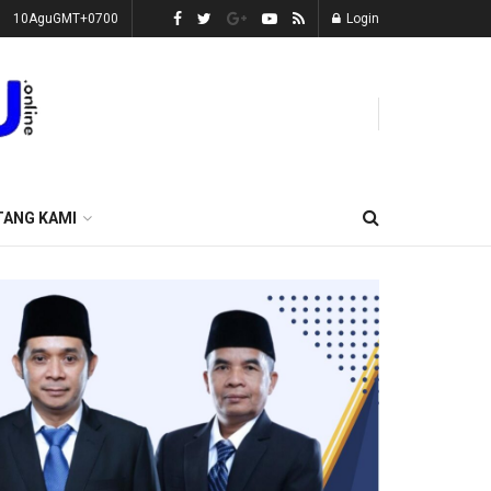
10AguGMT+0700
Login
TANG KAMI