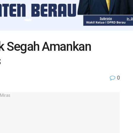
ek Segah Amankan
s
0