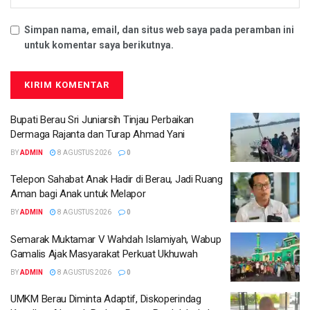
Simpan nama, email, dan situs web saya pada peramban ini
untuk komentar saya berikutnya.
Bupati Berau Sri Juniarsih Tinjau Perbaikan
Dermaga Rajanta dan Turap Ahmad Yani
BY
ADMIN
8 AGUSTUS 2026
0
Telepon Sahabat Anak Hadir di Berau, Jadi Ruang
Aman bagi Anak untuk Melapor
BY
ADMIN
8 AGUSTUS 2026
0
Semarak Muktamar V Wahdah Islamiyah, Wabup
Gamalis Ajak Masyarakat Perkuat Ukhuwah
BY
ADMIN
8 AGUSTUS 2026
0
UMKM Berau Diminta Adaptif, Diskoperindag