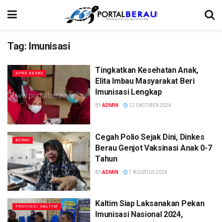
Tag:
Imunisasi
Tingkatkan Kesehatan Anak,
DPRD BERAU
Elita Imbau Masyarakat Beri
Imunisasi Lengkap
BY
ADMIN
12 OKTOBER 2024
Cegah Polio Sejak Dini, Dinkes
BERAU
Berau Genjot Vaksinasi Anak 0-7
Tahun
BY
ADMIN
7 AGUSTUS 2024
Kaltim Siap Laksanakan Pekan
PROVINSI KALTIM
Imunisasi Nasional 2024,