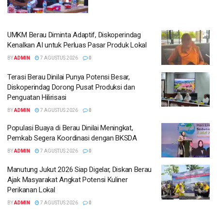
UMKM Berau Diminta Adaptif, Diskoperindag
Kenalkan AI untuk Perluas Pasar Produk Lokal
BY
ADMIN
7 AGUSTUS 2026
0
Terasi Berau Dinilai Punya Potensi Besar,
Diskoperindag Dorong Pusat Produksi dan
Penguatan Hilirisasi
BY
ADMIN
7 AGUSTUS 2026
0
Populasi Buaya di Berau Dinilai Meningkat,
Pemkab Segera Koordinasi dengan BKSDA
BY
ADMIN
7 AGUSTUS 2026
0
Manutung Jukut 2026 Siap Digelar, Diskan Berau
Ajak Masyarakat Angkat Potensi Kuliner
Perikanan Lokal
BY
ADMIN
7 AGUSTUS 2026
0